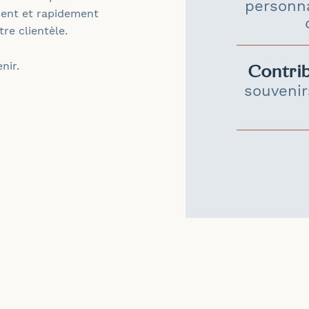
personna
ement et rapidement
re clientèle.
nir.
Contri
souvenir