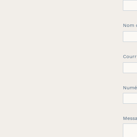
Nom d
Courr
Numér
Mess