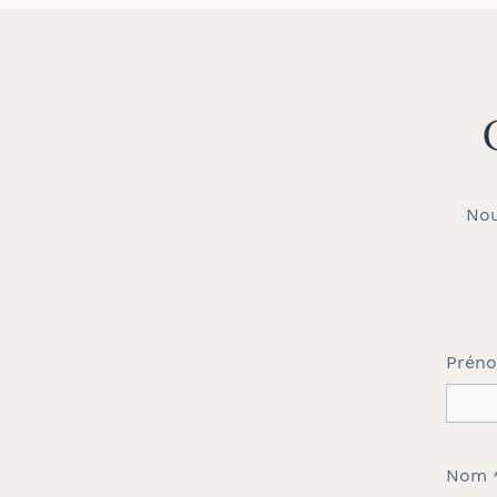
Nou
Prén
Nom