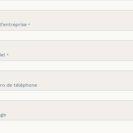
'entreprise
iel
o de téléphone
age