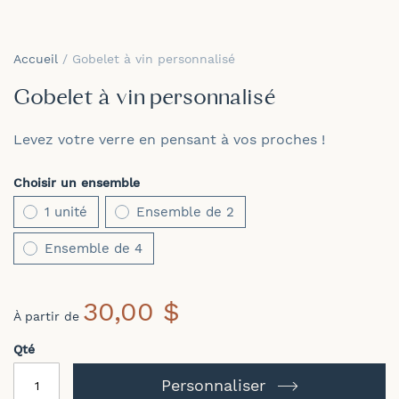
Skip
to
Accueil
Gobelet à vin personnalisé
the
beginning
Gobelet à vin personnalisé
of
the
Levez votre verre en pensant à vos proches !
images
gallery
Choisir un ensemble
1 unité
Ensemble de 2
Ensemble de 4
30,00 $
À partir de
Qté
Personnaliser