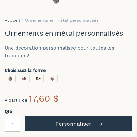
Skip
to
Accueil
Ornements en métal personnalisés
the
beginning
Ornements en métal personnalisés
of
the
Une décoration personnalisée pour toutes les
images
gallery
traditions!
Choisissez la forme
17,60 $
À partir de
Qté
Personnaliser